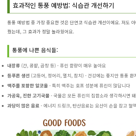
효과적인 통풍 예방법: 식습관 개선하기
통풍 예방법 중 가장 중요한 것은 단연코 식습관 개선이에요. 저도 아
꿨는데, 그 효과가 정말 놀라웠어요.
통풍에 나쁜 음식들:
내장류
(간, 콩팥, 곱창 등) - 퓨린 함량이 매우 높아요
등푸른 생선
(고등어, 정어리, 멸치, 참치) - 건강에는 좋지만 통풍 
맥주를 포함한 알코올
- 특히 맥주는 호프 성분에 퓨린이 많답니다
가공육, 진한 고기국물
- 국물은 모든 퓨린의 집합소라 생각하시면 
과당이 많은 음료
- 에너지 드링크, 탄산음료는 요산이 손을 잡고 