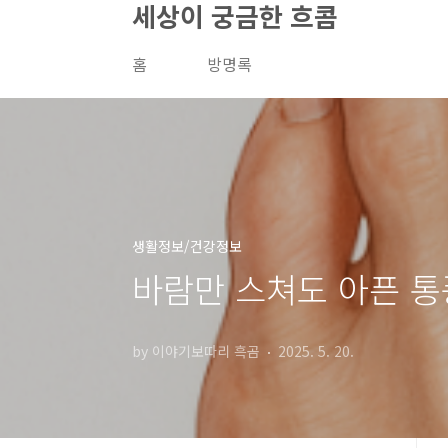
세상이 궁금한 흐콤
본문 바로가기
홈
방명록
생활정보/건강정보
바람만 스쳐도 아픈 통
by 이야기보따리 흑곰
2025. 5. 20.